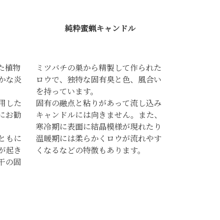
純粋蜜蝋キャンドル
た植物
ミツバチの巣から精製して作られた
かな炎
ロウで、独特な固有臭と色、風合い
。
を持っています。
用した
固有の融点と粘りがあって流し込み
にお勧
キャンドルには向きません。また、
寒冷期に表面に結晶模様が現れたり
ともに
温暖期には柔らかくロウが流れやす
が起き
くなるなどの特徴もあります。
干の固