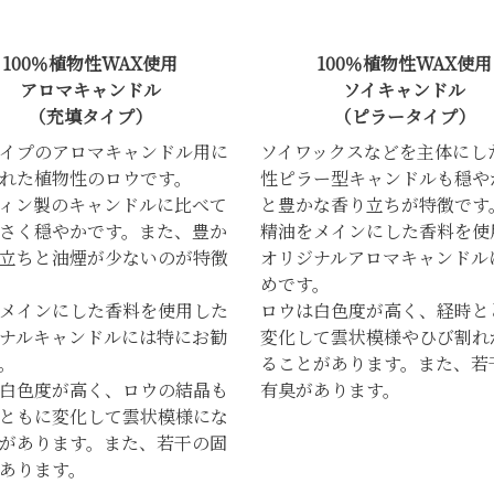
100％植物性WAX使用
100％植物性WAX使用
アロマキャンドル
ソイキャンドル
（充填タイプ）
（ピラータイプ）
イプのアロマキャンドル用に
ソイワックスなどを主体にし
れた植物性のロウです。
性ピラー型キャンドルも穏や
ィン製のキャンドルに比べて
と豊かな香り立ちが特徴です
さく穏やかです。また、豊か
精油をメインにした香料を使
立ちと油煙が少ないのが特徴
オリジナルアロマキャンドル
めです。
メインにした香料を使用した
ロウは白色度が高く、経時と
ナルキャンドルには特にお勧
変化して雲状模様やひび割れ
。
ることがあります。また、若
白色度が高く、ロウの結晶も
有臭があります。
ともに変化して雲状模様にな
があります。また、若干の固
あります。